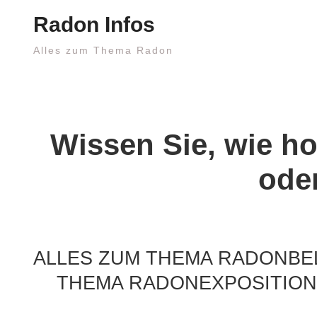
Skip
Radon Infos
to
content
Alles zum Thema Radon
Wissen Sie, wie h
oder
ALLES ZUM THEMA RADONBE
THEMA RADONEXPOSITION