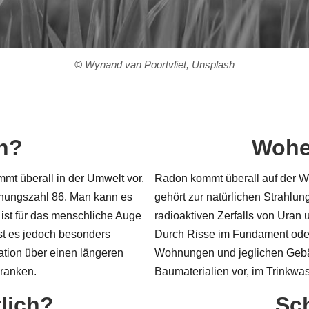
©
Wynand van Poortvliet, Unsplash
n?
Wohe
mmt überall in der Umwelt vor.
Radon kommt überall auf der We
dnungszahl 86. Man kann es
gehört zur natürlichen Strahlu
 ist für das menschliche Auge
radioaktiven Zerfalls von Uran
st es jedoch besonders
Durch Risse im Fundament oder
ation über einen längeren
Wohnungen und jeglichen Geb
kranken.
Baumaterialien vor, im Trinkwas
lich?
Sc