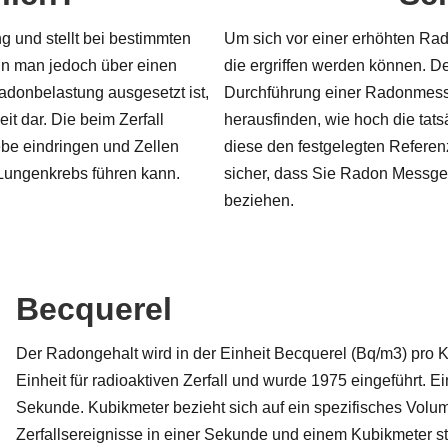
ng und stellt bei bestimmten
Um sich vor einer erhöhten Ra
nn man jedoch über einen
die ergriffen werden können. Der
donbelastung ausgesetzt ist,
Durchführung einer Radonmess
it dar. Die beim Zerfall
herausfinden, wie hoch die tat
ebe eindringen und Zellen
diese den festgelegten Referenz
Lungenkrebs führen kann.
sicher, dass Sie Radon Messge
beziehen.
Becquerel
Der Radongehalt wird in der Einheit Becquerel (Bq/m3) pro 
Einheit für radioaktiven Zerfall und wurde 1975 eingeführt. Ei
Sekunde. Kubikmeter bezieht sich auf ein spezifisches Volum
Zerfallsereignisse in einer Sekunde und einem Kubikmeter sta